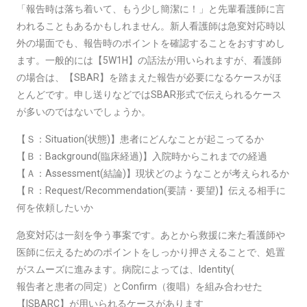
「報告時は落ち着いて、もう少し簡潔に！」と先輩看護師に言
われることもあるかもしれません。新人看護師は急変対応時以
外の場面でも、報告時のポイントを確認することをおすすめし
ます。一般的には【5W1H】の話法が用いられますが、看護師
の場合は、【SBAR】を踏まえた報告が必要になるケースがほ
とんどです。申し送りなどではSBAR形式で伝えられるケース
が多いのではないでしょうか。
【Ｓ：Situation(状態)】患者にどんなことが起こってるか
【Ｂ：Background(臨床経過)】入院時からこれまでの経過
【Ａ：Assessment(結論)】現状どのようなことが考えられるか
【Ｒ：Request/Recommendation(要請・要望)】伝える相手に
何を依頼したいか
急変対応は一刻を争う事案です。あとから救援に来た看護師や
医師に伝えるためのポイントをしっかり押さえることで、処置
がスムーズに進みます。病院によっては、Identity(
報告者と患者の同定）とConfirm（復唱）を組み合わせた
【ISBARC】が用いられるケースがあります