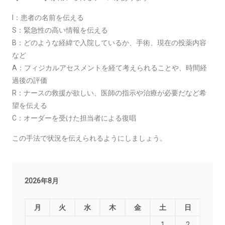
I：患者の名前を伝える
S：緊急性の高い情報を伝える
B：どのような経緯で入院しているか、手術、現在の投薬内容
など
A：フィジカルアセスメントを経て考えられることや、時間経
過後の評価
R：ナースの救援が欲しい、医師の指示や治療が必要だなど希
望を伝える
C：オーダーを受けた担当者による復唱
この手法で状況を伝えられるようにしましょう。
2026年8月
月
火
水
木
金
土
日
1
2